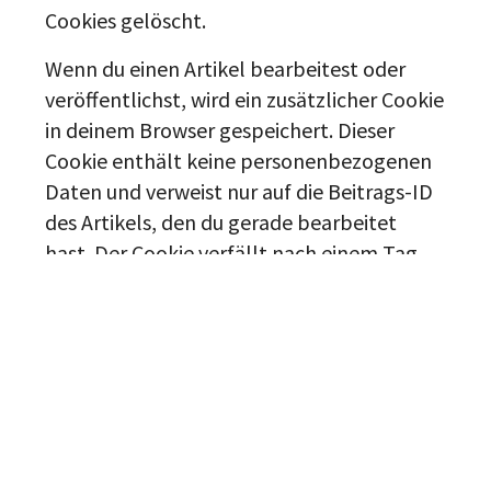
Cookies gelöscht.
Wenn du einen Artikel bearbeitest oder
veröffentlichst, wird ein zusätzlicher Cookie
in deinem Browser gespeichert. Dieser
Cookie enthält keine personenbezogenen
Daten und verweist nur auf die Beitrags-ID
des Artikels, den du gerade bearbeitet
hast. Der Cookie verfällt nach einem Tag.
Eingebettete Inhalte von anderen
Websites/h3>
Textvorschlag:
Beiträge auf dieser Website
können eingebettete Inhalte beinhalten
(z. B. Videos, Bilder, Beiträge etc.).
Eingebettete Inhalte von anderen